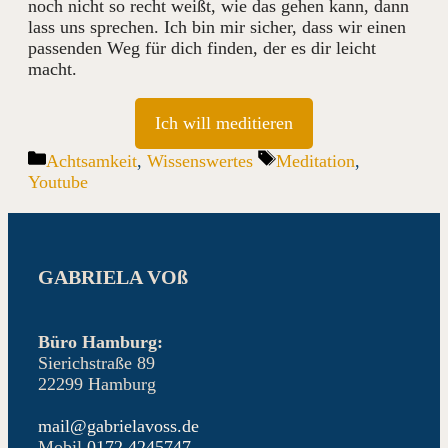
noch nicht so recht weißt, wie das gehen kann, dann
lass uns sprechen. Ich bin mir sicher, dass wir einen
passenden Weg für dich finden, der es dir leicht
macht.
Ich will meditieren
Kategorien
Schlagwörter
Achtsamkeit
,
Wissenswertes
Meditation
,
Youtube
GABRIELA VOß
Büro Hamburg:
Sierichstraße 89
22299 Hamburg
mail@gabrielavoss.de
Mobil
0172 4245747