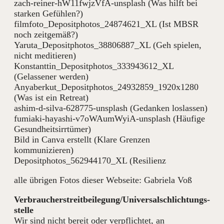
zach-reiner-hW11fwjzVfA-unsplash (Was hilft bei
starken Gefühlen?)
filmfoto_Depositphotos_24874621_XL (Ist MBSR
noch zeitgemäß?)
Yaruta_Depositphotos_38806887_XL (Geh spielen,
nicht meditieren)
Konstanttin_Depositphotos_333943612_XL
(Gelassener werden)
Anyaberkut_Depositphotos_24932859_1920x1280
(Was ist ein Retreat)
ashim-d-silva-628775-unsplash (Gedanken loslassen)
fumiaki-hayashi-v7oWAumWyiA-unsplash (Häufige
Gesundheitsirrtümer)
Bild in Canva erstellt (Klare Grenzen
kommunizieren)
Depositphotos_562944170_XL (Resilienz
alle übrigen Fotos dieser Webseite: Gabriela Voß
Verbraucher­streit­beilegung/Universal­schlichtungs­
stelle
Wir sind nicht bereit oder verpflichtet, an