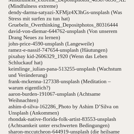
(Mindfulness extreme)
dendy-darma-satyazi-XFMjz4X3hGs-unsplash (Was
Stress mit surfen zu tun hat)
Gruebeln_Overthinking_Depositphotos_80316444
david-von-diemar-644762-unsplash (Von unserem
Drang Neues zu lernen)
john-price-4590-unsplash (Langeweile)
ramez-e-nassif-747654-unsplash (Häutungen)
pixabay kid-2606329_1920 (Wenn das Leben
Schluckauf hat)
keimlinge_iulian-pana-513255-unsplash (Wachstum
und Veränderung)
frank-mckenna-127338-unsplash (Meditation –
warum eigentlich?)
aaron-burden-191067-unsplash (Achtsame
Weihnachten)
ashim-d-silva-162286_Photo by Ashim D’Silva on
Unsplash (Ankommen)
rhondak-native-florida-folk-artist-83553-unsplash
(Achtsamkeit unter erschwerten Bedingungen)
sharon-mccutcheon-644919-unsplash (die heilsame