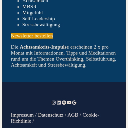
Achtsamkeit
MBSR
Mitgefühl
Self Leadership
Stressbewältigung
Newsletter bestellen
Die
Achtsamkeits-Impulse
erscheinen 2 x pro
Monat mit Informationen, Tipps und Meditationen
rund um die Themen Overthinking, Selbstführung,
Achtsamkeit und Stressbewältigung.
Instagram
LinkedIn
Spotify
Gabriela Voss auf Youtube
Gabriela Voss auf Google
Impressum
/
Datenschutz
/
AGB
/
Cookie-
Richtlinie
/