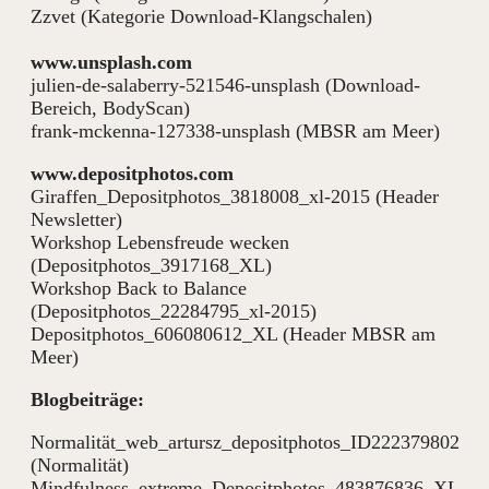
Zzvet (Kategorie Download-Klangschalen)
www.unsplash.com
julien-de-salaberry-521546-unsplash (Download-
Bereich, BodyScan)
frank-mckenna-127338-unsplash (MBSR am Meer)
www.depositphotos.com
Giraffen_Depositphotos_3818008_xl-2015 (Header
Newsletter)
Workshop Lebensfreude wecken
(Depositphotos_3917168_XL)
Workshop Back to Balance
(Depositphotos_22284795_xl-2015)
Depositphotos_606080612_XL (Header MBSR am
Meer)
Blogbeiträge:
Normalität_web_artursz_depositphotos_ID222379802
(Normalität)
Mindfulness_extreme_Depositphotos_483876836_XL