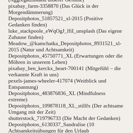
pixabay_farm-3358870 (Das Glück in der
Morgendämmerung)
Depositphotos_51857521_xl-2015 (Positive
Gedanken finden)
luke_stackpoole_eWqOgJ_lfiI_unsplash (Das eigene
Zuhause finden)
Meadow_@kamchatka_Depositphotos_8931521_xl-
2015 (Natur und Achtsamkeit)
Depositphotos_45750771_XL (Erwartungen oder die
Möhren in unserem Leben)
pixabay_ben_kerckx_heart-700141 (Mitgefühl – die
verkannte Kraft in uns)
pexels-james-wheeler-417074 (Weitblick und
Entspannung)
Depositphotos_483876836_XL (Mindfulness
extreme)
Depositphotos_109878118_XL_stillfx (Der achtsame
Umgang mit der Zeit)
shutterstock_719796733 (Die Macht der Gedanken)
Depositphotos_6130337_Sandralise (10
Achtsamkeitsübungen für den Urlaub