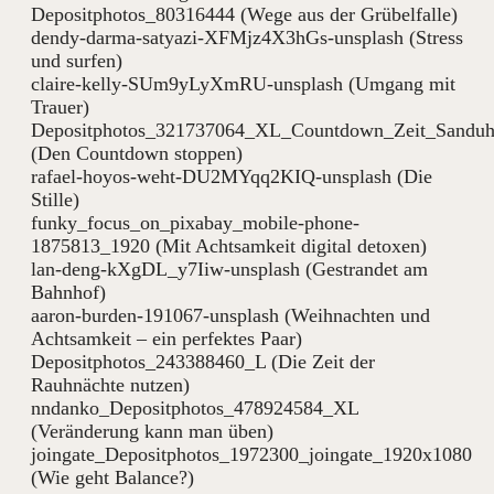
Depositphotos_80316444 (Wege aus der Grübelfalle)
dendy-darma-satyazi-XFMjz4X3hGs-unsplash (Stress
und surfen)
claire-kelly-SUm9yLyXmRU-unsplash (Umgang mit
Trauer)
Depositphotos_321737064_XL_Countdown_Zeit_Sanduh
(Den Countdown stoppen)
rafael-hoyos-weht-DU2MYqq2KIQ-unsplash (Die
Stille)
funky_focus_on_pixabay_mobile-phone-
1875813_1920 (Mit Achtsamkeit digital detoxen)
lan-deng-kXgDL_y7Iiw-unsplash (Gestrandet am
Bahnhof)
aaron-burden-191067-unsplash (Weihnachten und
Achtsamkeit – ein perfektes Paar)
Depositphotos_243388460_L (Die Zeit der
Rauhnächte nutzen)
nndanko_Depositphotos_478924584_XL
(Veränderung kann man üben)
joingate_Depositphotos_1972300_joingate_1920x1080
(Wie geht Balance?)