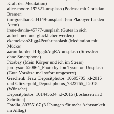
Kraft der Meditation)
alice-moore-192521-unsplash (Podcast mit Christian
Bremer)
tim-goedhart-334149-unsplash (ein Plädoyer für den
Atem)
irene-davila-45777-unsplash (Gutes in sich
aufnehmen und glücklicher werden)
ekamelev-sZIjgg4Peu0-unsplash (Meditation mit
Mücke)
aaron-burden-BBgej6AqjRA-unsplash (Stressfrei
ohne Smartphone)
Pixabay (Mein Körper und ich im Stress)
jon-tyson-520864_Photo by Jon Tyson on Unsplash
(Gute Vorsätze mal sofort umgesetzt)
Geschenk_Frau_Depositphotos_10605705_xl-2015
und Glitzergold_Depositphotos_7322765_l-2015
(Wünsche)
Depositphotos_101445634_xl-2015 (Loslassen in 3
Schritten)
Fotolia_80355167 (3 Übungen für mehr Achtsamkeit
im Alltag)