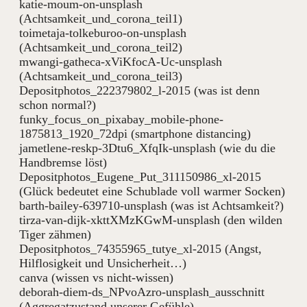
katie-moum-on-unsplash
(Achtsamkeit_und_corona_teil1)
toimetaja-tolkeburoo-on-unsplash
(Achtsamkeit_und_corona_teil2)
mwangi-gatheca-xViKfocA-Uc-unsplash
(Achtsamkeit_und_corona_teil3)
Depositphotos_222379802_l-2015 (was ist denn
schon normal?)
funky_focus_on_pixabay_mobile-phone-
1875813_1920_72dpi (smartphone distancing)
jametlene-reskp-3Dtu6_XfqIk-unsplash (wie du die
Handbremse löst)
Depositphotos_Eugene_Put_311150986_xl-2015
(Glück bedeutet eine Schublade voll warmer Socken)
barth-bailey-639710-unsplash (was ist Achtsamkeit?)
tirza-van-dijk-xkttXMzKGwM-unsplash (den wilden
Tiger zähmen)
Depositphotos_74355965_tutye_xl-2015 (Angst,
Hilflosigkeit und Unsicherheit…)
canva (wissen vs nicht-wissen)
deborah-diem-ds_NPvoAzro-unsplash_ausschnitt
(Aggregatzustand unserer Gefühle)