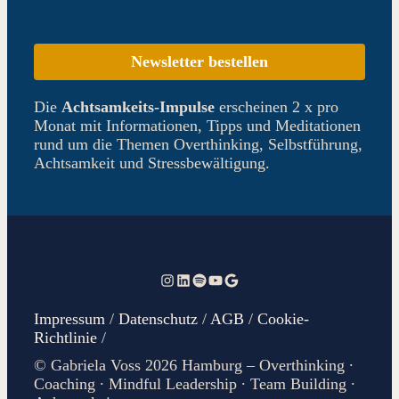
Newsletter bestellen
Die
Achtsamkeits-Impulse
erscheinen 2 x pro
Monat mit Informationen, Tipps und Meditationen
rund um die Themen Overthinking, Selbstführung,
Achtsamkeit und Stressbewältigung.
Instagram
LinkedIn
Spotify
Gabriela Voss auf Youtube
Gabriela Voss auf Google
Impressum
/
Datenschutz
/
AGB
/
Cookie-
Richtlinie
/
© Gabriela Voss 2026 Hamburg – Overthinking ∙
Coaching ∙ Mindful Leadership ∙ Team Building ∙